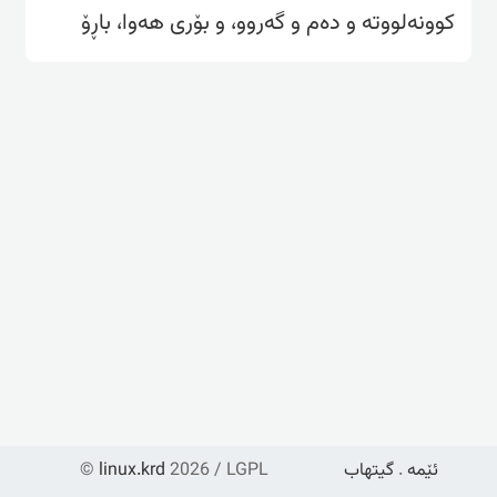
کوونەلووتە و دەم و گەروو، و بۆری هەوا، باڕۆ
ئێمە
.
گیتهاب
2026 / LGPL
linux.krd
©