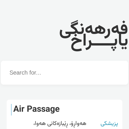
فەرهەنگی
یاپــــراخ
Word
Air Passage
پزیشکی
هەواڕۆ، ڕێبازەکانی هەوا،