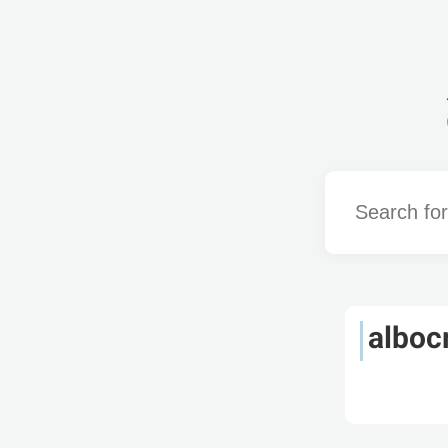
Word
alboc