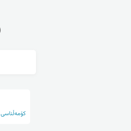
ف
کۆمەڵناسی