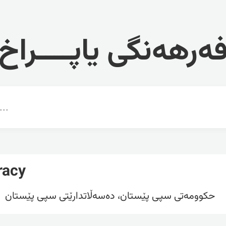
ەرهەنگی یاپــــراخ
racy
حکوومەتی سپی پێستان، دەسەڵاتدارێتی سپی پێستان