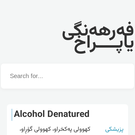
فەرهەنگی
یاپــــراخ
Word
Alcohol Denatured
پزیشکی
کهوولی پەکخراو، کهوولی گۆڕاو،