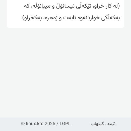
(لە کار خراو، تێکەڵی ئیسانۆڵ و میپانۆڵە، کە
بەکەڵکی خواردنەوە نایەت و ژەهرە، پەکخراو)
ئێمە
.
گیتهاب
2026 / LGPL
linux.krd
©