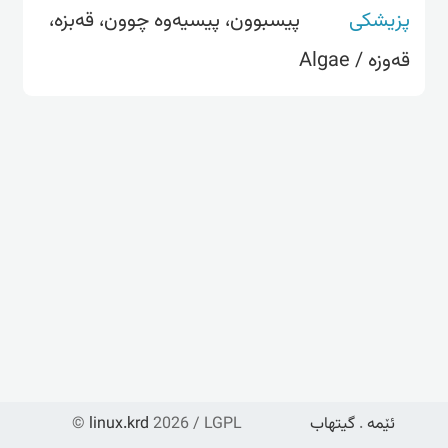
پزیشکی
پیسبوون، پیسیەوە چوون، قەبزە،
قەوزە / Algae
ئێمە
.
گیتهاب
2026 / LGPL
linux.krd
©