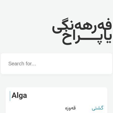
فەرهەنگی
یاپــــراخ
Word
Alga
گشتی
قەوزە