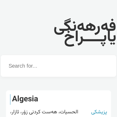
فەرهەنگی
یاپــــراخ
Word
Algesia
پزیشکی
الحسیات، هەست کردنی زۆر، ئازار،