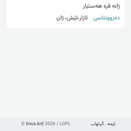
ژانە فرە هەستیار
دەروونناسی
ئازار،ئێش، ژان
ئێمە
.
گیتهاب
2026 / LGPL
linux.krd
©