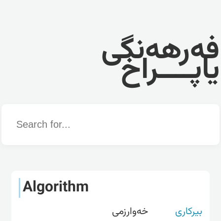
فەرهەنگی
یاپــــراخ
Word
Algorithm
بیرکاری
خەوارزمی