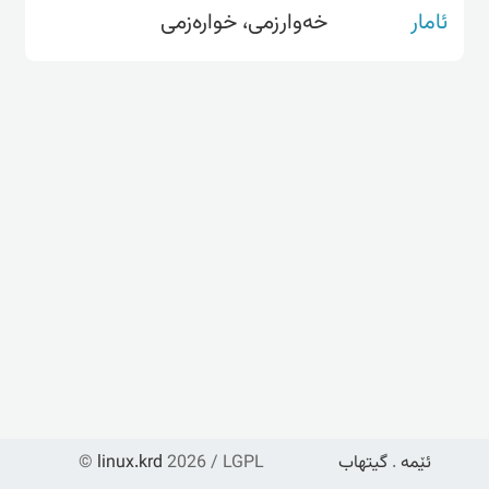
ئامار
خەوارزمی، خوارەزمی
ئێمە
.
گیتهاب
2026 / LGPL
linux.krd
©