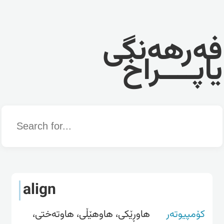
فەرهەنگی
یاپــــراخ
Word
align
کۆمپیوتەر
هاوڕێکی، هاوهێڵی، هاوته‌ختی،