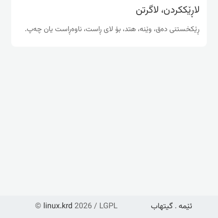
لاڕێككردن، لاگرتن
ڕێكخستنی ده‌ق، وێنه‌، هتد، بۆ لای ڕاست، ناوه‌ڕاست یان چه‌پ.
ئێمە
.
گیتهاب
2026 / LGPL
linux.krd
©