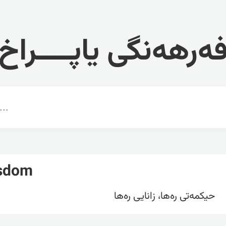
ەرهەنگی یاپــــراخ
isdom
حیکمەتی رەها، زانایی رەها