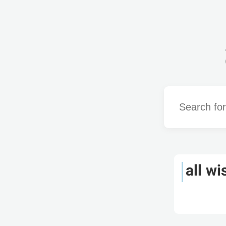
Word
all w