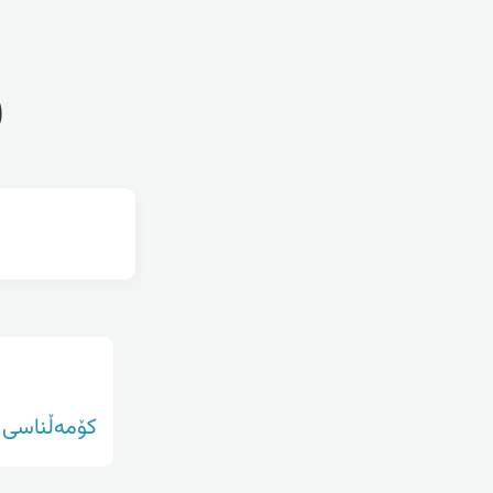
ف
کۆمەڵناسی