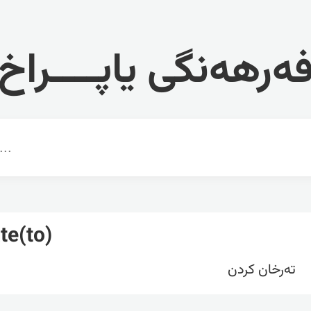
ەرهەنگی یاپــــراخ
te(to)
تەرخان کردن