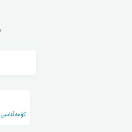
ف
کۆمەڵناسی