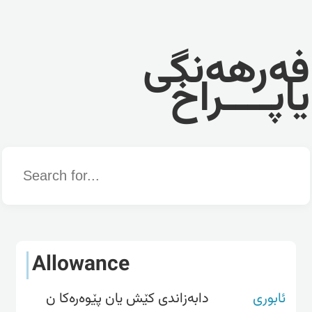
فەرهەنگی
یاپــــراخ
Word
Allowance
ئابوری
دابەزاندی کێش یان پێوەرەکا ن