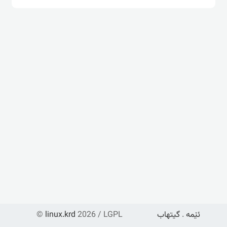
ئێمە
.
گیتهاب
2026 / LGPL
linux.krd
©