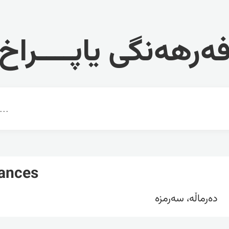
ەرهەنگی یاپــــراخ
ances
دەرماڵە، سەرمزە