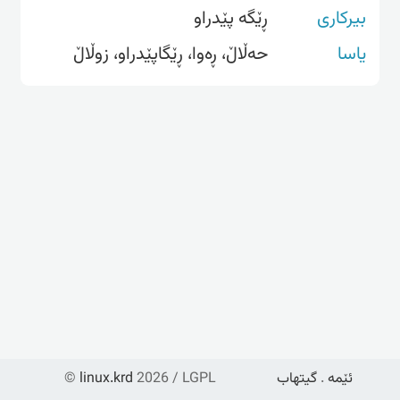
بیرکاری
ڕێگە پێدراو
یاسا
حەڵاڵ، ڕەوا، ڕێگاپێدراو، زوڵاڵ
ئێمە
.
گیتهاب
2026 / LGPL
linux.krd
©