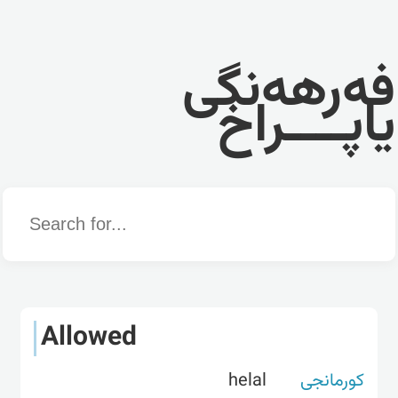
فەرهەنگی
یاپــــراخ
Word
Allowed
کورمانجی
helal