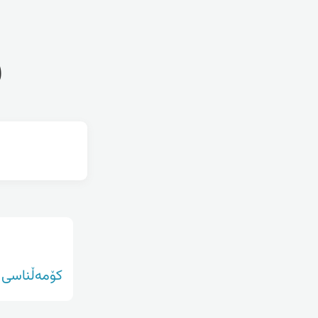
ف
کۆمەڵناسی