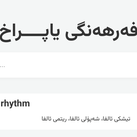
ەرهەنگی یاپــــراخ
 rhythm
تیشکی ئالفا، شەپۆلی ئالفا، ریتمی ئالفا