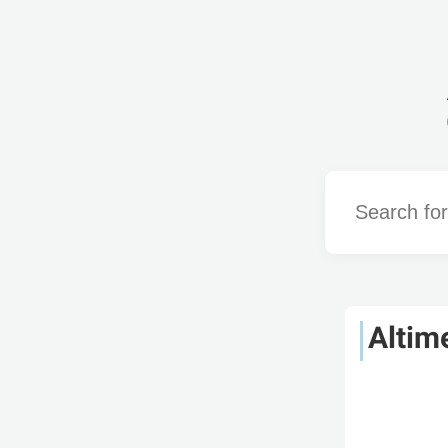
Word
Altim