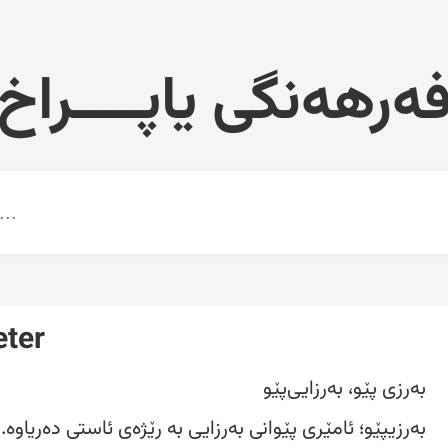
ەرهەنگی یاپــــراخ
eter
بەرزی پێو، بەرزایی‌پێو
بەرزیپێو؛ ئامێری پێوانی بەرزایی بە رێژەی ئاستی دەریاوە.