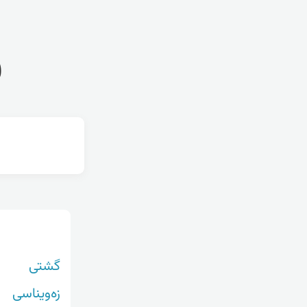
ف
گشتی
زەویناسی