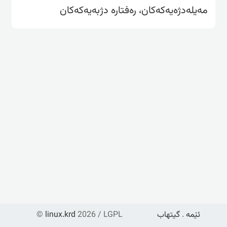
مەیلەدژەیەکەکان، رەفتارە دژبەیەکەکان
ئێمە
.
گیتهاب
2026 / LGPL
linux.krd
©