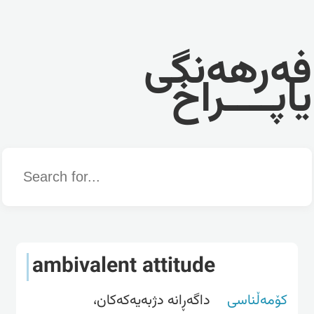
فەرهەنگی
یاپــــراخ
Word
ambivalent attitude
کۆمەڵناسی
داگەڕانە دژبەیەکەکان،