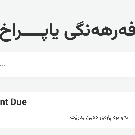
ەرهەنگی یاپــــراخ
nt Due
ئەو بڕە پارەی دەبێ بدرێت