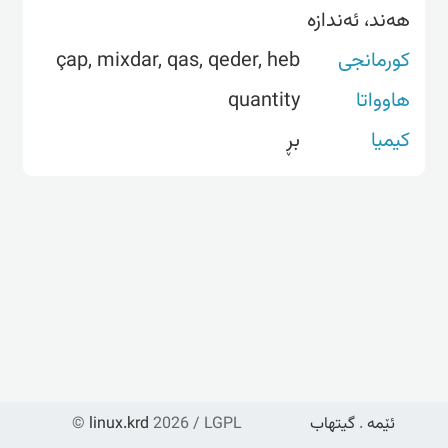
هەند، ئەندازە
کورمانجی
çap, mixdar, qas, qeder, heb
هاوواتا
quantity
کیمیا
بڕ
ئێمە
.
گیتهاب
2026 / LGPL
linux.krd
©