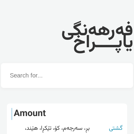
فەرهەنگی
یاپــــراخ
Word
Amount
گشتی
بڕ، سەرجەم، کۆ، تێکڕا، هێند،