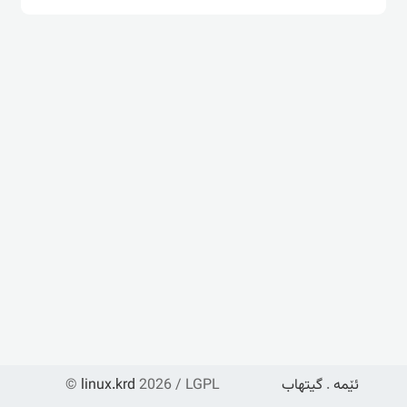
ئێمە
.
گیتهاب
2026 / LGPL
linux.krd
©