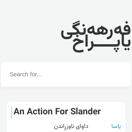
فەرهەنگی
یاپــــراخ
Word
An Action For Slander
یاسا
داوای ناوزڕاندن