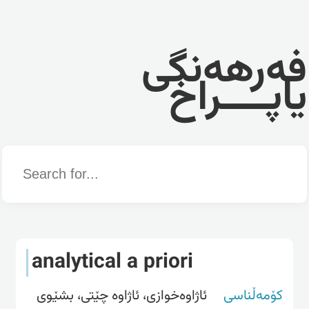
فەرهەنگی
یاپــــراخ
Word
analytical a priori
کۆمەڵناسی
ئاژاوەخوازی، ئاژاوە چێتی، بشێوی