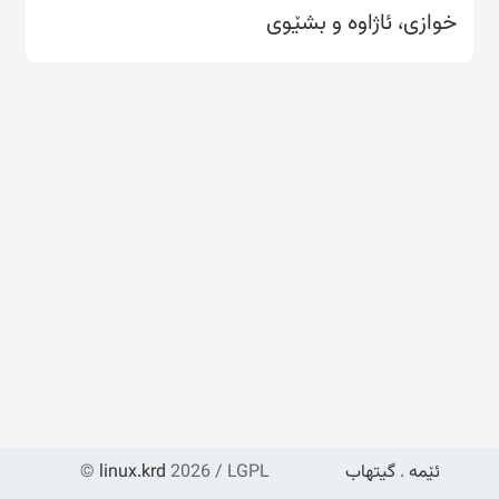
خوازی، ئاژاوە و بشێوی
ئێمە
.
گیتهاب
2026 / LGPL
linux.krd
©