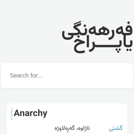
فەرهەنگی
یاپــــراخ
Word
Anarchy
گشتی
ئاژاوە، گەڕەلاوژە