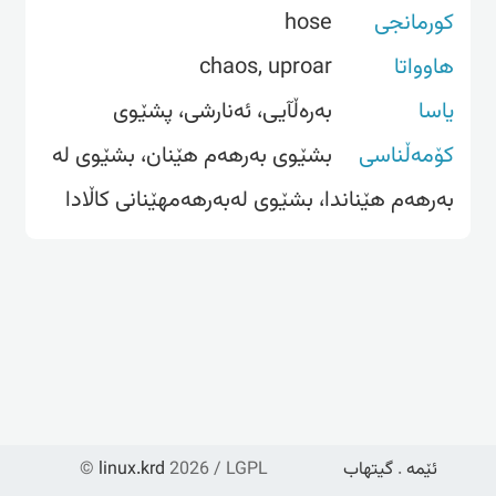
کورمانجی
hose
هاوواتا
chaos, uproar
یاسا
بەرەڵآیی، ئەنارشی، پشێوی
کۆمەڵناسی
بشێوی بەرهەم هێنان، بشێوی لە
بەرهەم هێناندا، بشێوی لەبەرهەمهێنانی کاڵادا
ئێمە
.
گیتهاب
2026 / LGPL
linux.krd
©