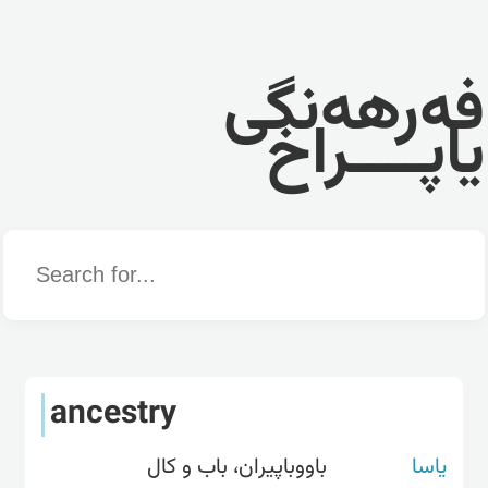
فەرهەنگی
یاپــــراخ
Word
ancestry
یاسا
باووباپیران، باب و کال