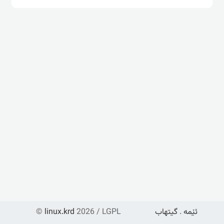
ئێمە
.
گیتهاب
2026 / LGPL
linux.krd
©