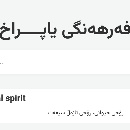
ەرهەنگی یاپــــراخ
 spirit
رۆحی حیوانی، رۆحی ئاژەڵ سیفەت