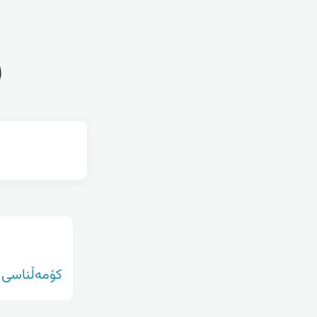
ف
کۆمەڵناسی