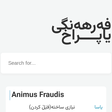
فەرهەنگی
یاپــــراخ
Word
Animus Fraudis
یاسا
نیازی ساختە(فێڵ کردن)