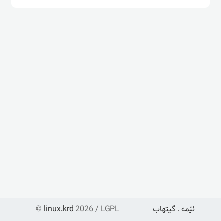
ئێمە
.
گیتهاب
2026 / LGPL
linux.krd
©