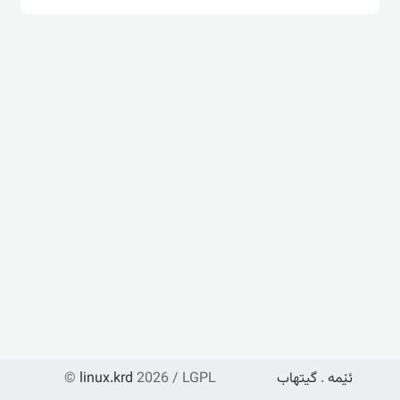
ئێمە
.
گیتهاب
2026 / LGPL
linux.krd
©