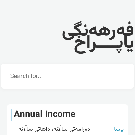
فەرهەنگی
یاپــــراخ
Word
Annual Income
یاسا
دەرامەتی ساڵانە، داهاتی ساڵانە