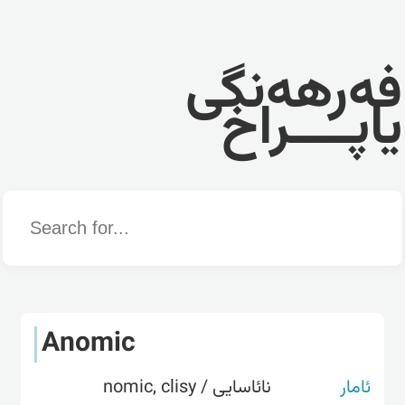
فەرهەنگی
یاپــــراخ
Word
Anomic
ئامار
نائاسایی / nomic, clisy