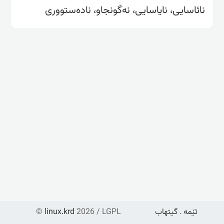
نائاسایی، نایاسایی، نەگونجاو، نادەستووری
ئێمە
.
گیتهاب
2026 / LGPL
linux.krd
©