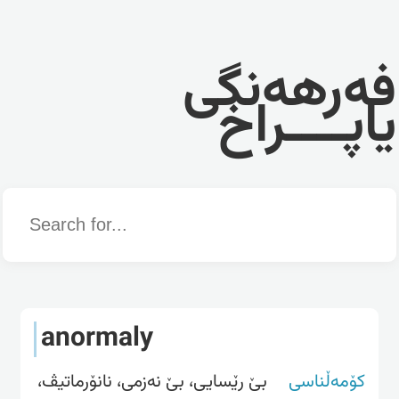
فەرهەنگی
یاپــــراخ
Word
anormaly
کۆمەڵناسی
بێ رێسایی، بێ نەزمی، نانۆرماتیڤ،