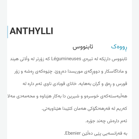
ANTHYLLI
ڕووەک
ئابنووس
ئابنووس دارێکه‌ له‌ تیره‌ی Légumineuses که‌ زۆرتر له‌ وڵاتی هیند
و ماداگاسکار و دووڕگه‌ی موریسدا ده‌ڕوێ. چێوه‌که‌ی ڕه‌شه‌ و زۆر
قورس و ڕه‌ق و گران به‌هایه‌. خانای قوبادی ناوی ئه‌م داره‌ له‌
هه‌ڵبه‌سته‌که‌ی خوسره‌و و شیرین دا به‌کار هێناوه‌ و محه‌مه‌دی مه‌لا
که‌ریم له‌ فه‌رهه‌نگۆکی هه‌مان کتێبدا هێناویه‌تی.
ئه‌م داره‌ش چه‌ند جۆره‌.
به‌ فه‌رانسه‌یی پێی ده‌ڵێن Ebenier.