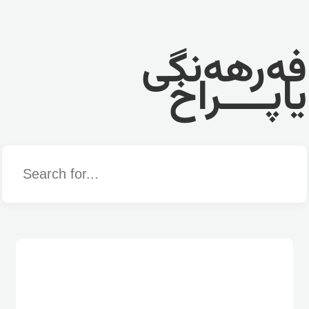
فەرهەنگی
یاپــــراخ
Word