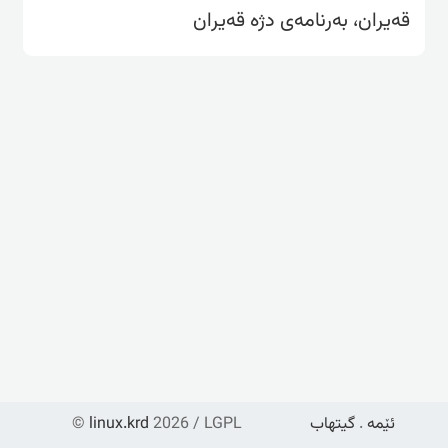
قەیران، بەرنامەی دژە قەیران
ئێمە
.
گیتهاب
2026 / LGPL
linux.krd
©