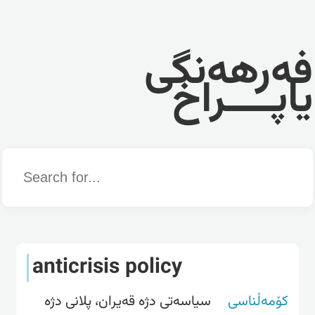
فەرهەنگی
یاپــــراخ
Word
anticrisis policy
کۆمەڵناسی
سیاسەتی دژە قەیران، پلانی دژە