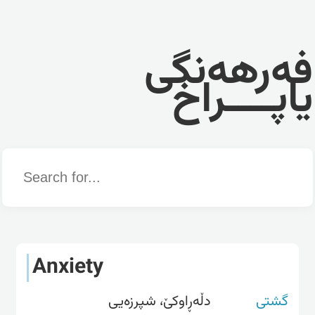
فەرهەنگی
یاپــــراخ
Word
Anxiety
گشتی
دڵەڕاوکێ، شپرزەیی