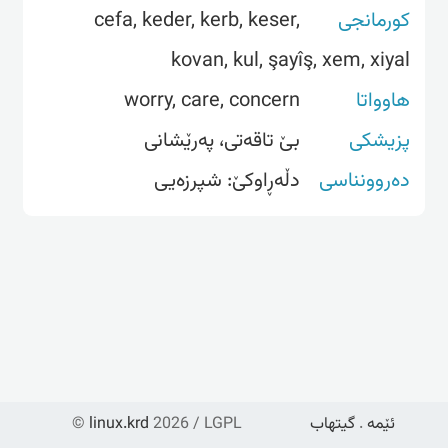
کورمانجی
cefa, keder, kerb, keser,
kovan, kul, şayîş, xem, xiyal
هاوواتا
worry, care, concern
پزیشکی
بێ تاقەتی، پەرێشانی
دەروونناسی
ئێمە
.
گیتهاب
2026 / LGPL
linux.krd
©