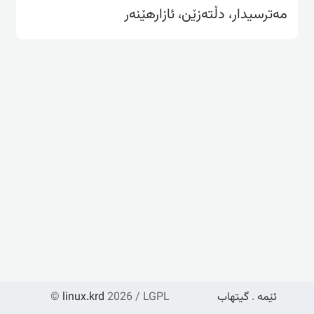
مەترسیدار، دڵتەزێن، ئازارهێنەر
ئێمە
.
گیتهاب
2026 / LGPL
linux.krd
©