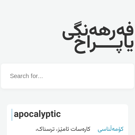
فەرهەنگی
یاپــــراخ
Word
apocalyptic
کۆمەڵناسی
کارەسات ئامێز، ترسناک،