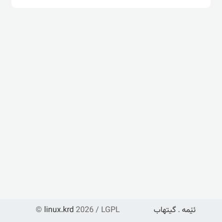
ئێمە
.
گیتهاب
2026 / LGPL
linux.krd
©