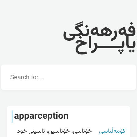
فەرهەنگی
یاپــــراخ
Word
apparception
کۆمەڵناسی
خۆناسی، خۆناسین، ناسینی خود