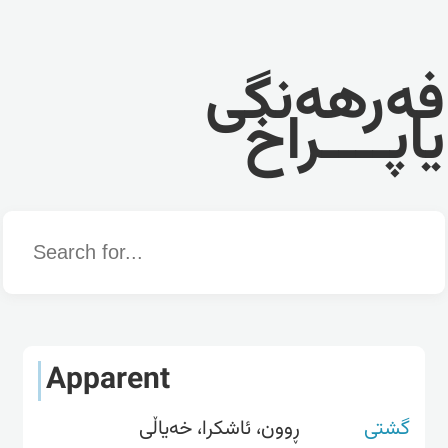
فەرهەنگی
یاپــــراخ
Word
Apparent
گشتی
ڕوون، ئاشکرا، خەیاڵى