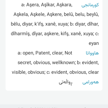
a: Aşera, Aşîkar, Aşkara,
کورمانجی
Aşkela, Aşkele, Aşkere, belû, belu, beylû,
bêlu, diyar, k'ifş, xanê, xuya; b: diyar, dîhar,
dîharmîş, dîyar, aşkere, kifş, xanê, xuya; c:
eyan
a: open, Patent, clear, Not
هاوواتا
secret, obvious, wellknown; b: evident,
visible, obvious; c: evident, obvious, clear
هەورامی
ڕواڵەتی