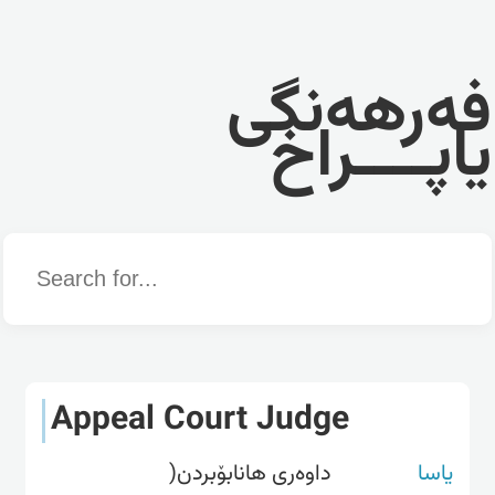
فەرهەنگی
یاپــــراخ
Word
Appeal Court Judge
یاسا
داوەری هانابۆبردن(