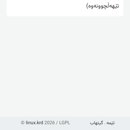
تێهەڵچوونەوە)
ئێمە
.
گیتهاب
2026 / LGPL
linux.krd
©