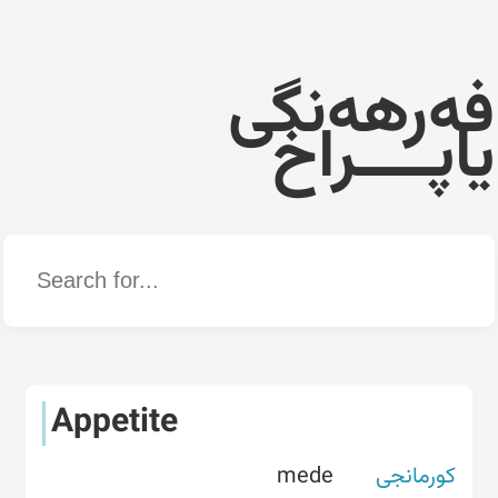
فەرهەنگی
یاپــــراخ
Word
Appetite
کورمانجی
mede