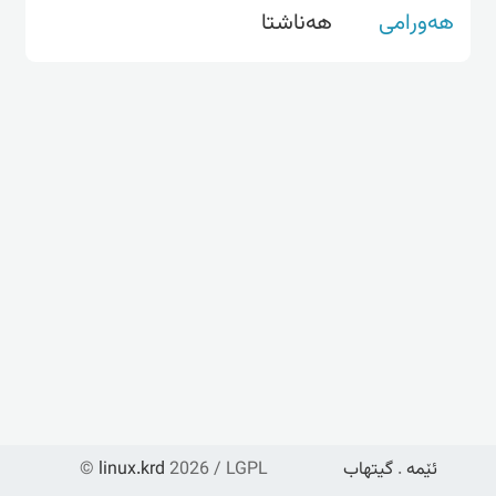
هەورامی
هەناشتا
ئێمە
.
گیتهاب
2026 / LGPL
linux.krd
©