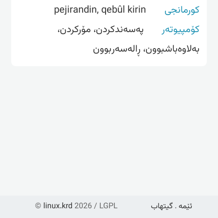
کورمانجی
pejirandin, qebûl kirin
کۆمپیوتەر
په‌سه‌ندکردن، مۆرکردن،
به‌لاوه‌باشبوون، ڕاله‌سه‌ربوون
ئێمە
.
گیتهاب
2026 / LGPL
linux.krd
©