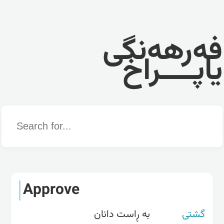
فەرهەنگی
یاپــــراخ
Word
Approve
گشتی
بە ڕاست دانان