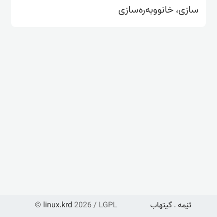
سازی، خانووبەرەسازی
ئێمە
.
گیتهاب
2026 / LGPL
linux.krd
©