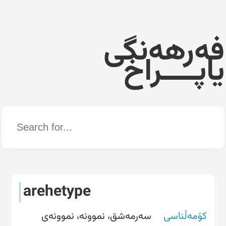
فەرهەنگی
یاپــــراخ
Word
arehetype
کۆمەڵناسی
سەرمەشق، نموونە، نموونەی