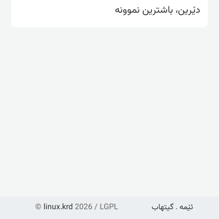
دێرین، باشترین نموونە
ئێمە
.
گیتهاب
2026 / LGPL
linux.krd
©