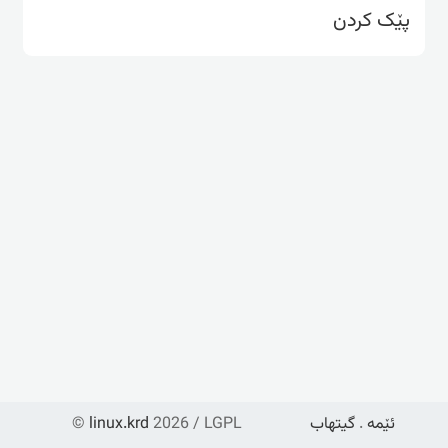
پێک کردن
ئێمە
.
گیتهاب
2026 / LGPL
linux.krd
©