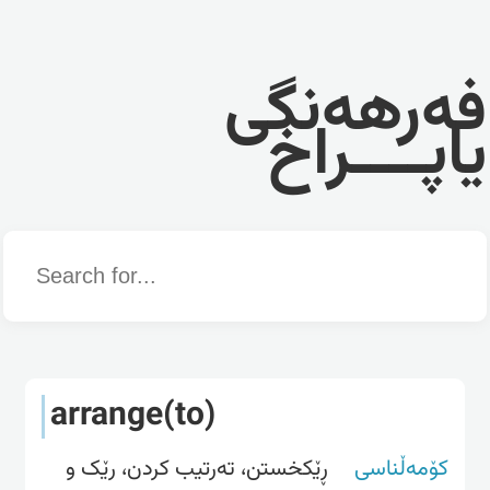
فەرهەنگی
یاپــــراخ
Word
arrange(to)
کۆمەڵناسی
ڕێکخستن، تەرتیب کردن، رێک و