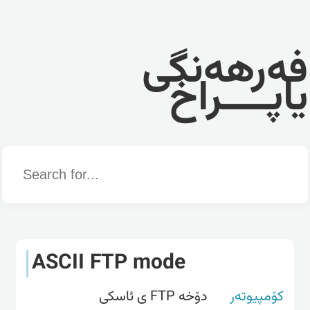
فەرهەنگی
یاپــــراخ
Word
ASCII FTP mode
کۆمپیوتەر
دۆخه‌ FTP ی ئاسکی