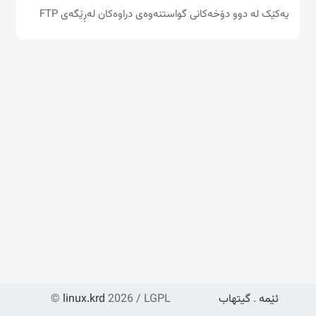
یه‌کێک له‌ دوو دۆخه‌کانی گواستنه‌وه‌ی دراوه‌کان له‌ڕێگه‌ی FTP
ئێمە
.
گیتهاب
2026 / LGPL
linux.krd
©