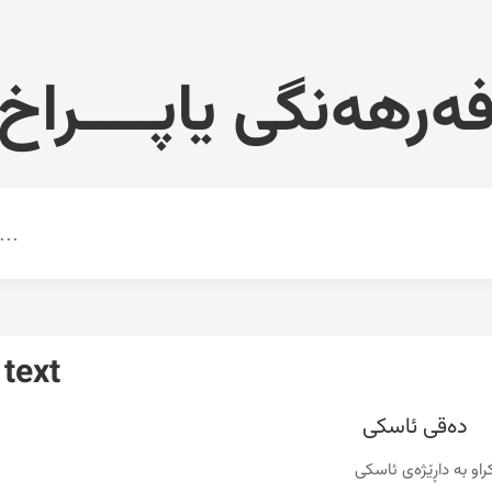
ەرهەنگی یاپــــراخ
 text
ده‌قی ئاسکی
او به‌ داڕێژه‌ی ئاسکی