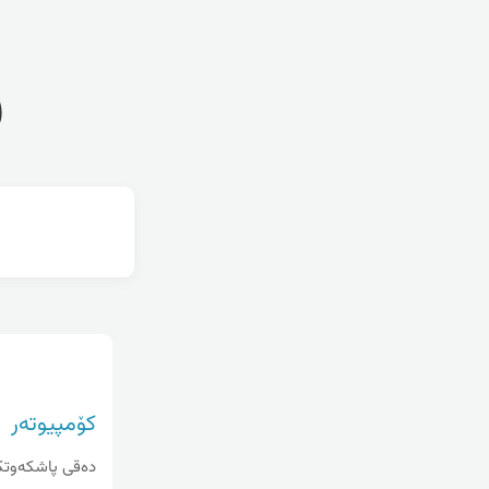
ف
کۆمپیوتەر
ده‌قی پاشکه‌وتکر