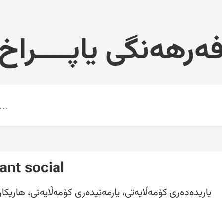
ەرهەنگی یاپــــراخ
ant social
یاریدەدەری کۆمەڵایەتی، یارمەتیدەری کۆمەڵایەتی، هاریکا