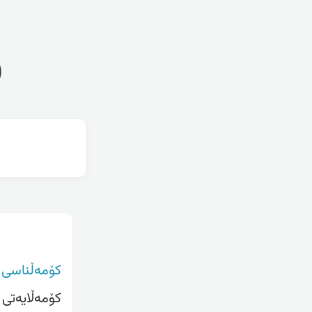
ف
کۆمەڵناسی
کۆمەڵایەتی