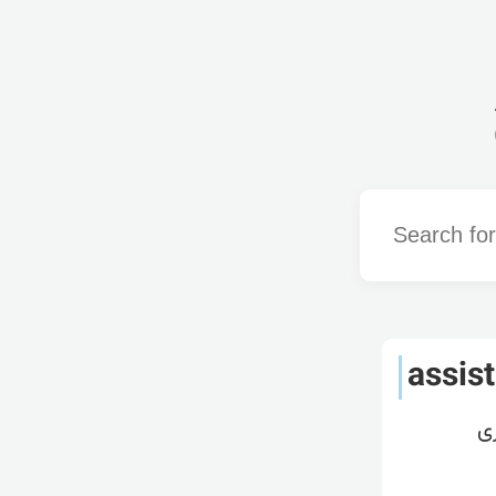
Word
assist
ری