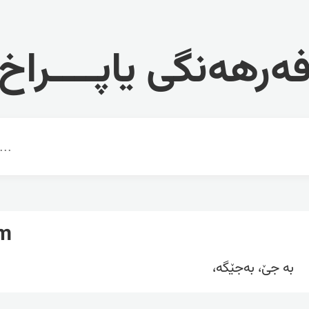
ەرهەنگی یاپــــراخ
rm
بە جێ، بەجێگە،