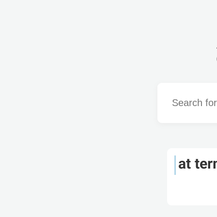
Word
at te