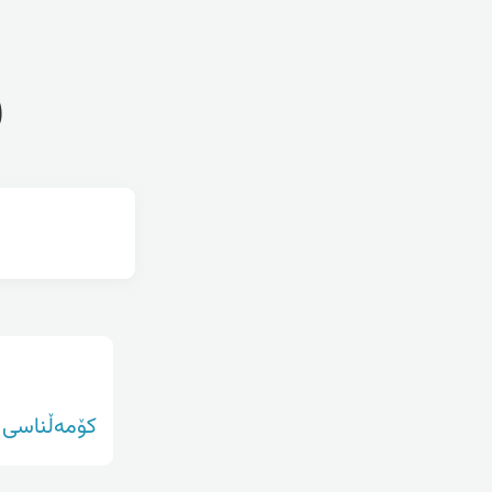
ف
کۆمەڵناسی