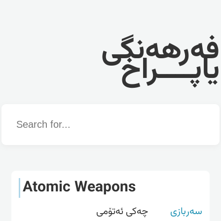
فەرهەنگی
یاپــــراخ
Word
Atomic Weapons
سەربازی
چەکی ئەتۆمی