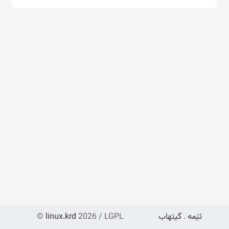
ئێمە
.
گیتهاب
2026 / LGPL
linux.krd
©