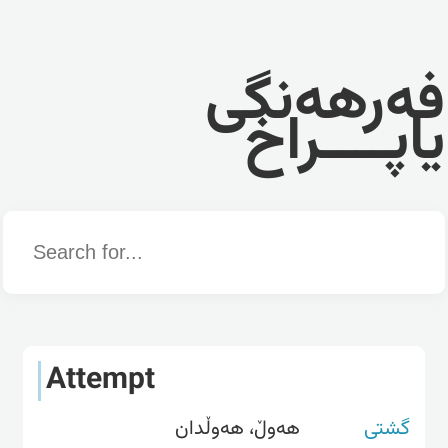
فەرهەنگی
یاپــــراخ
Word
Attempt
گشتی
هەوڵ، هەوڵدان