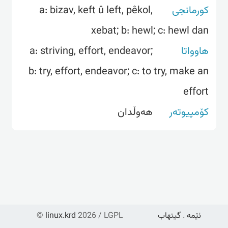
a: bizav, keft û left, pêkol,
کورمانجی
xebat; b: hewl; c: hewl dan
a: striving, effort, endeavor;
هاوواتا
b: try, effort, endeavor; c: to try, make an
effort
کۆمپیوتەر
هه‌وڵدان
©
linux.krd
2026 / LGPL
گیتهاب
.
ئێمە