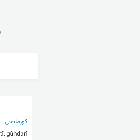
ف
کورمانجی
î, gûhdarî