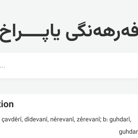
ەرهەنگی یاپــــراخ
tion
: çavdêrî, dîdevanî, nêrevanî, zêrevanî; b: guhdarî,
guhdart