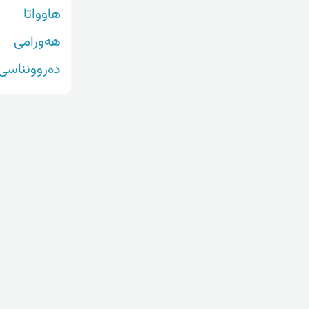
هاوواتا
هەورامی
دەروونناسی