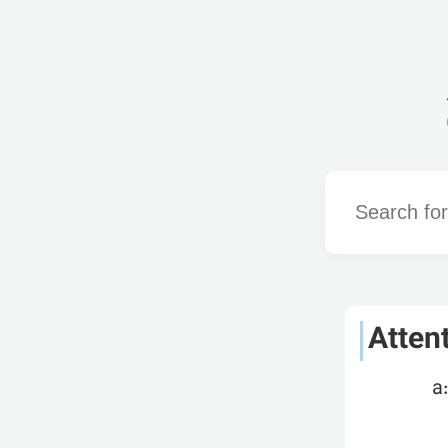
Word
Atten
a