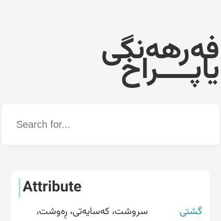
فەرهەنگی
یاپــــراخ
Word
Attribute
گشتی
سروشت، کەسایەتى، ڕەوشت،