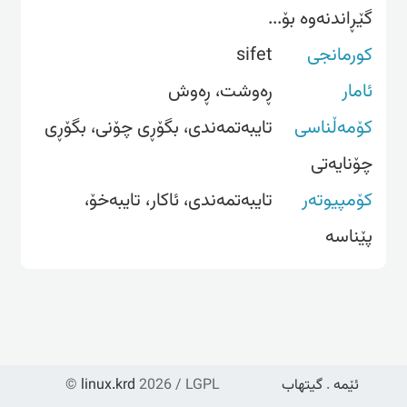
گێڕاندنەوە بۆ...
کورمانجی
sifet
ئامار
ڕەوشت، ڕەوش
کۆمەڵناسی
تایبەتمەندی، بگۆڕی چۆنی، بگۆڕی
چۆنایەتی
کۆمپیوتەر
تایبه‌تمه‌ندی، ئاكار، تایبه‌خۆ،
پێناسه‌
ئێمە
.
گیتهاب
2026 / LGPL
linux.krd
©