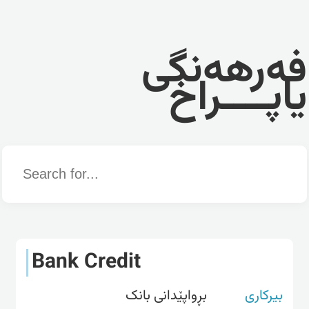
فەرهەنگی
یاپــــراخ
Word
Bank Credit
بیرکاری
بڕواپێدانی بانک