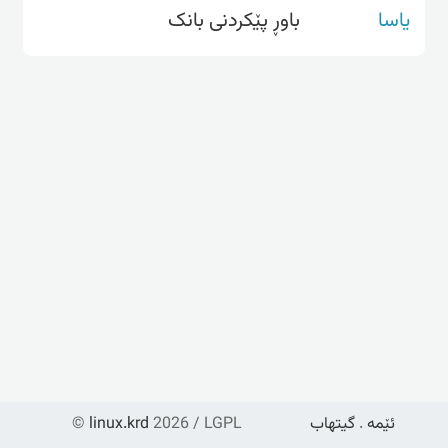
یاسا
باوڕ پێکردنی بانک
ئێمە
.
گیتهاب
2026 / LGPL
linux.krd
©