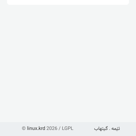
ئێمە
.
گیتهاب
2026 / LGPL
linux.krd
©