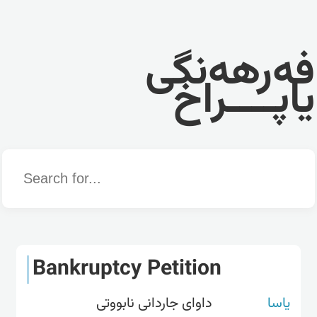
فەرهەنگی
یاپــــراخ
Word
Bankruptcy Petition
یاسا
داوای جاردانی نابووتی