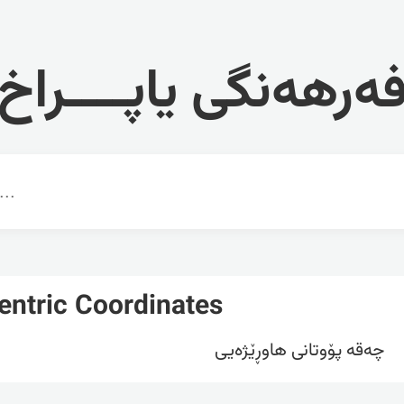
ەرهەنگی یاپــــراخ
entric Coordinates
چەقە پۆوتانی هاوڕێژەیی