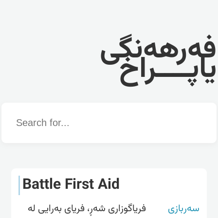
فەرهەنگی
یاپــــراخ
Word
Battle First Aid
سەربازی
فریاگوزاری شەڕ، فریای بەرایی لە