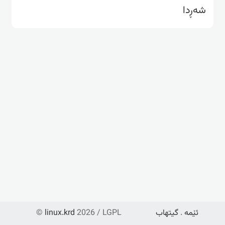
شەڕدا
ئێمە
.
گیتهاب
2026 / LGPL
linux.krd
©